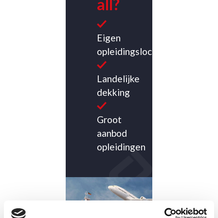
all?
Eigen
opleidingslocatie
Landelijke
dekking
Groot
aanbod
opleidingen
CONTACT