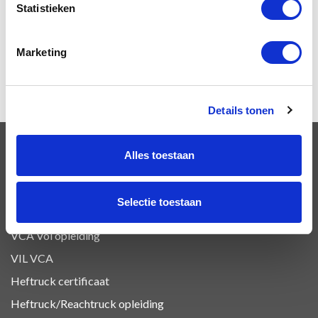
23
Statistieken
63
61
Marketing
Details tonen
Alles toestaan
OPLEIDINGEN
Selectie toestaan
VCA Basis opleiding
VCA Vol opleiding
VIL VCA
Heftruck certificaat
Heftruck/Reachtruck opleiding