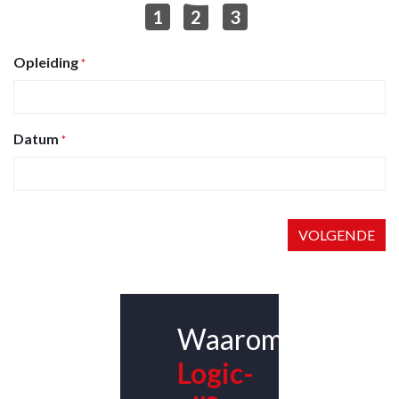
1
2
3
Opleiding
*
Datum
*
VOLGENDE
Waarom
Logic-