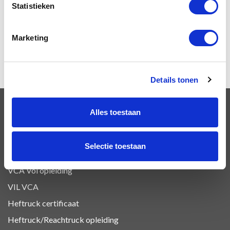
23
Statistieken
63
61
Marketing
Details tonen
Alles toestaan
OPLEIDINGEN
Selectie toestaan
VCA Basis opleiding
VCA Vol opleiding
VIL VCA
Heftruck certificaat
Heftruck/Reachtruck opleiding