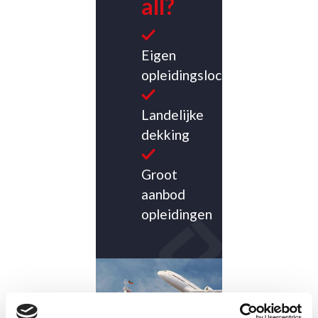
all?
Eigen
opleidingslocatie
Landelijke
dekking
Groot
aanbod
opleidingen
CONTACT