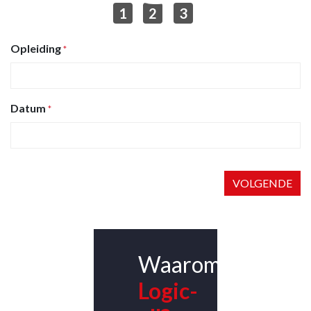
1
2
3
Opleiding
*
Datum
*
VOLGENDE
Waarom
Logic-