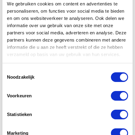
Basis + Klasse 1
We gebruiken cookies om content en advertenties te
personaliseren, om functies voor social media te bieden
Basis + Klasse 1 Herhaling
en om ons websiteverkeer te analyseren. Ook delen we
informatie over uw gebruik van onze site met onze
Klasse 7
partners voor social media, adverteren en analyse. Deze
partners kunnen deze gegevens combineren met andere
Basis + Klasse 7
informatie die u aan ze heeft verstrekt of die ze hebben
Basis + Klasse 7 Herhaling
verzameld op basis van uw gebruik van hun services.
Tank
Toestemmingsselectie
Noodzakelijk
Tank Herhaling
Veiligheidsadviseur ADR inhuren
Voorkeuren
Veilig werken met gevaarlijke stoffen volgens
ADR 1.3
Statistieken
Depothouder Gevaarlijke Afvalstoffen
Marketing
Depothouder Gevaarlijke Afvalstoffen