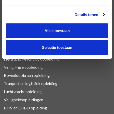
OPLEIDINGEN
Details tonen
VCA Basis opleiding
Alles toestaan
VCA Vol opleiding
VIL VCA
Selectie toestaan
Heftruck certificaat
Heftruck/Reachtruck opleiding
Veilig Hijsen opleiding
Bovenloopkraan opleiding
Tranport en logistiek
opleiding
Luchtvracht
opleiding
Veiligheidsopleidingen
BHV en EHBO
opleiding