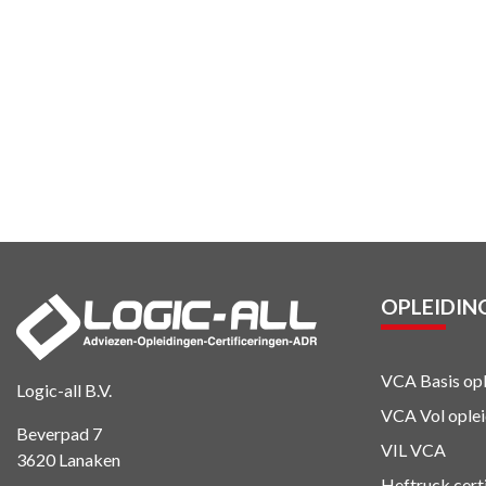
OPLEIDIN
VCA Basis opl
Logic-all B.V.
VCA Vol oplei
Beverpad 7
VIL VCA
3620 Lanaken
Heftruck cert