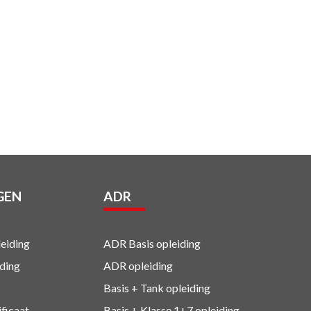
GEN
ADR
eiding
ADR Basis opleiding
ding
ADR opleiding
Basis + Tank
opleiding
ificaat
Basis + Klasse 1+7
opleiding