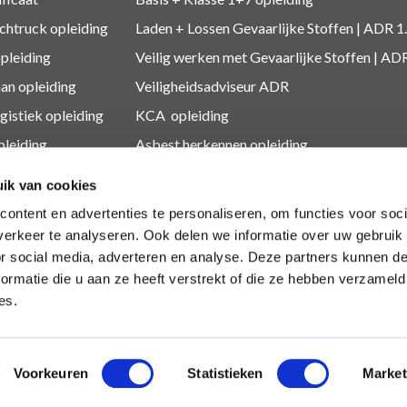
htruck opleiding
Laden + Lossen Gevaarlijke Stoffen | ADR 1
opleiding
Veilig werken met Gevaarlijke Stoffen | AD
an opleiding
Veiligheidsadviseur ADR
gistiek
opleiding
KCA
opleiding
leiding
Asbest herkennen
opleiding
leidingen
Medewerker Millieustraat
ik van cookies
O
opleiding
Asbest
ontent en advertenties te personaliseren, om functies voor soci
dingen
Depothouder gevaarlijke afvalstoffen
erkeer te analyseren. Ook delen we informatie over uw gebruik
or social media, adverteren en analyse. Deze partners kunnen 
Medewerkers gevaarlijk afval
ormatie die u aan ze heeft verstrekt of die ze hebben verzameld
es.
Voorkeuren
Statistieken
Market