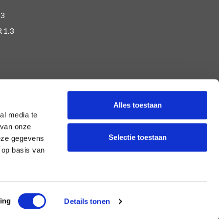
.3
R 1.3
Alles toestaan
al media te
 van onze
Selectie toestaan
deze gegevens
 op basis van
ing
Details tonen