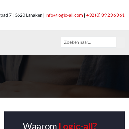
pad 7 | 3620 Lanaken |
info@logic-all.com
|
+32 (0) 89 23 63 61
Waarom
Logic-all?