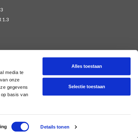
.3
R 1.3
Alles toestaan
al media te
 van onze
Selectie toestaan
deze gegevens
 op basis van
ing
Details tonen