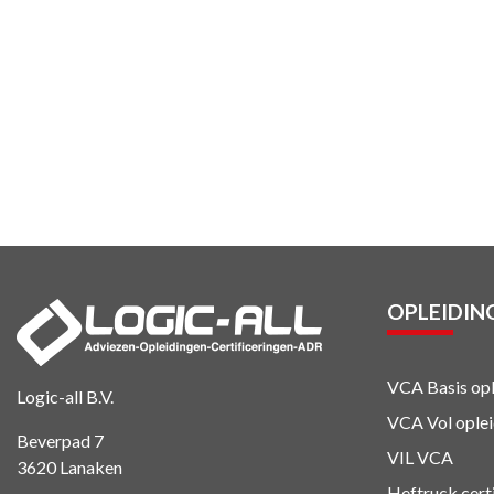
OPLEIDIN
VCA Basis opl
Logic-all B.V.
VCA Vol oplei
Beverpad 7
VIL VCA
3620 Lanaken
Heftruck cert