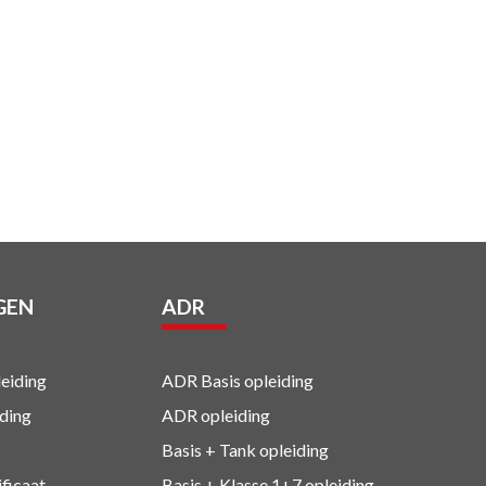
GEN
ADR
eiding
ADR Basis opleiding
ding
ADR opleiding
Basis + Tank
opleiding
ificaat
Basis + Klasse 1+7
opleiding