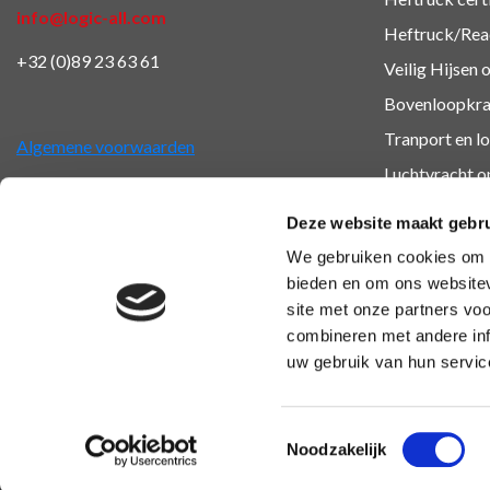
info@logic-all.com
Heftruck/Reac
+32 (0)89 23 63 61
Veilig Hijsen 
Bovenloopkra
Tranport en lo
Algemene voorwaarden
Luchtvracht
op
Veiligheidsop
Deze website maakt gebru
BHV en EHB
We gebruiken cookies om c
Overige oplei
bieden en om ons websitev
site met onze partners vo
combineren met andere inf
uw gebruik van hun servic
Toestemmingsselectie
Noodzakelijk
Copyright 2026