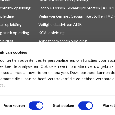
htruck opleiding
Laden + Lossen Gevaarlijke Stoffen | ADR 1
opleiding
Veilig werken met Gevaarlijke Stoffen | AD
an opleiding
Veiligheidsadviseur ADR
gistiek
opleiding
KCA
opleiding
leiding
Asbest herkennen
opleiding
leidingen
Medewerker Millieustraat
ik van cookies
O
opleiding
Asbest
ontent en advertenties te personaliseren, om functies voor soci
dingen
Depothouder gevaarlijke afvalstoffen
erkeer te analyseren. Ook delen we informatie over uw gebruik
or social media, adverteren en analyse. Deze partners kunnen 
Medewerkers gevaarlijk afval
ormatie die u aan ze heeft verstrekt of die ze hebben verzameld
es.
Voorkeuren
Statistieken
Market