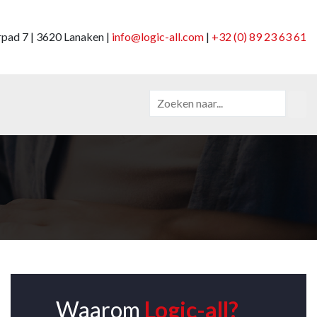
pad 7 | 3620 Lanaken |
info@logic-all.com
|
+32 (0) 89 23 63 61
Waarom
Logic-all?