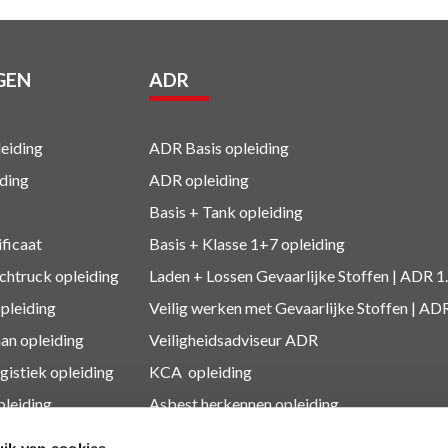
GEN
ADR
eiding
ADR Basis opleiding
ding
ADR opleiding
Basis + Tank
opleiding
ificaat
Basis + Klasse 1+7
opleiding
htruck opleiding
Laden + Lossen Gevaarlijke Stoffen | ADR 1
opleiding
Veilig werken met Gevaarlijke Stoffen | AD
an opleiding
Veiligheidsadviseur ADR
gistiek
opleiding
KCA
opleiding
leiding
Asbest herkennen
opleiding
leidingen
Medewerker Millieustraat