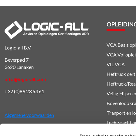
OPLEIDIN
VCA Basis opl
Logic-all B.V.
VCA Vol oplei
Beverpad 7
VIL VCA
3620 Lanaken
Heftruck cert
info@logic-all.com
Heftruck/Reac
+32 (0)89 23 63 61
Veilig Hijsen 
Bovenloopkra
Tranport en lo
Algemene voorwaarden
Luchtvracht
op
Veiligheidsop