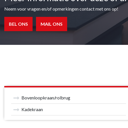
Neem voor vragen en/of opmerkingen contact met ons op!
BEL ONS
MAIL ONS
Bovenloopkraan/rolbrug
Kadekraan