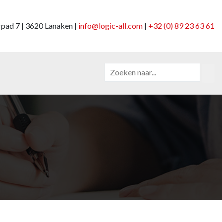
pad 7 | 3620 Lanaken |
info@logic-all.com
|
+32 (0) 89 23 63 61