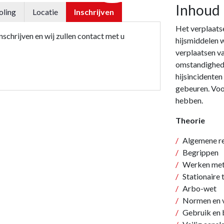
Inhoud
oling
Locatie
Inschrijven
Het verplaatse
schrijven en wij zullen contact met u
hijsmiddelen w
verplaatsen va
omstandigheden
hijsincidente
gebeuren. Voo
hebben.
Theorie
Algemene r
Begrippen
Werken met 
Stationaire 
Arbo-wet
Normen en vo
Gebruik en 