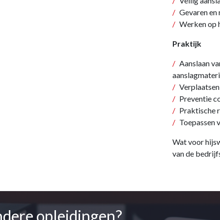
Veilig aansl
Gevaren en r
Werken op 
Praktijk
Aanslaan va
aanslagmateri
Verplaatsen
Preventie c
Praktische 
Toepassen v
Wat voor hijsw
van de bedrijf
ndere opleidingen?