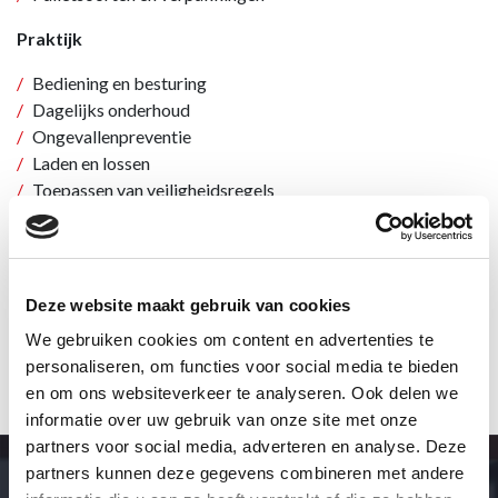
Praktijk
Bediening en besturing
Dagelijks onderhoud
Ongevallenpreventie
Laden en lossen
Toepassen van veiligheidsregels
Rijtechniek
Behendigheidsoefeningen
Werken met diverse soorten lasten
Stapeltechnieken
Deze website maakt gebruik van cookies
In- en uitrijden stellingen
We gebruiken cookies om content en advertenties te
Onderhoudshandelingen
personaliseren, om functies voor social media te bieden
en om ons websiteverkeer te analyseren. Ook delen we
informatie over uw gebruik van onze site met onze
partners voor social media, adverteren en analyse. Deze
partners kunnen deze gegevens combineren met andere
Meer informatie over deze of