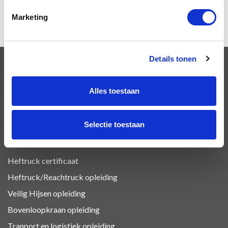
Marketing
Details tonen
OPLEIDINGEN
Alles toestaan
VCA Basis opleiding
Selectie toestaan
VCA Vol opleiding
VIL VCA
Heftruck certificaat
Heftruck/Reachtruck opleiding
Veilig Hijsen opleiding
Bovenloopkraan opleiding
Tranport en logistiek
opleiding