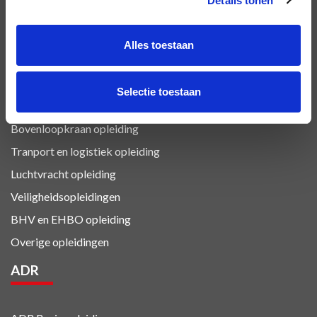
Details tonen
VCA Vol opleiding
VIL VCA
Alles toestaan
Heftruck certificaat
Heftruck/Reachtruck opleiding
Selectie toestaan
Veilig Hijsen opleiding
Bovenloopkraan opleiding
Tranport en logistiek
opleiding
Luchtvracht
opleiding
Veiligheidsopleidingen
BHV en EHBO
opleiding
Overige opleidingen
ADR