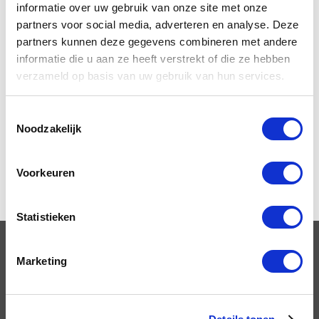
informatie over uw gebruik van onze site met onze
partners voor social media, adverteren en analyse. Deze
partners kunnen deze gegevens combineren met andere
informatie die u aan ze heeft verstrekt of die ze hebben
verzameld op basis van uw gebruik van hun services.
Liever
direct
contact?
Toestemmingsselectie
Noodzakelijk
+32 (0)89 23 63 61
Voorkeuren
Statistieken
OPLEIDINGEN
Marketing
VCA Basis opleiding